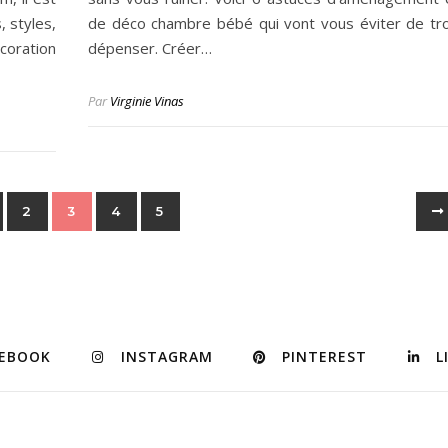
, styles,
de déco chambre bébé qui vont vous éviter de tr
coration
dépenser. Créer…
Par
Virginie Vinas
2
3
4
5
CEBOOK
INSTAGRAM
PINTEREST
L