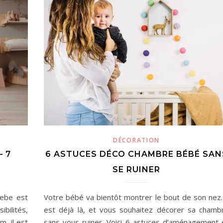
DÉCORATION
 7
6 ASTUCES DÉCO CHAMBRE BÉBÉ SAN
SE RUINER
bebe est
Votre bébé va bientôt montrer le bout de son nez. 
ibilités,
est déjà là, et vous souhaitez décorer sa chamb
, il est
sans vous ruiner. Voici 6 astuces d’aménagement 