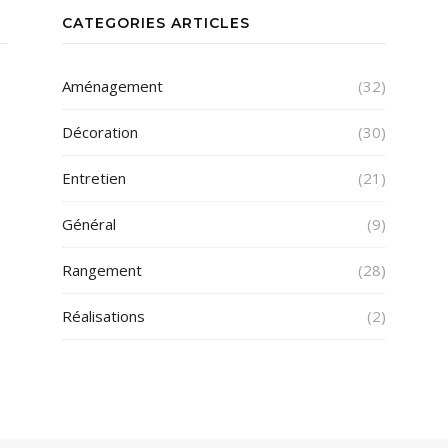
CATEGORIES ARTICLES
Aménagement
(32)
Décoration
(30)
Entretien
(21)
Général
(9)
Rangement
(28)
Réalisations
(2)