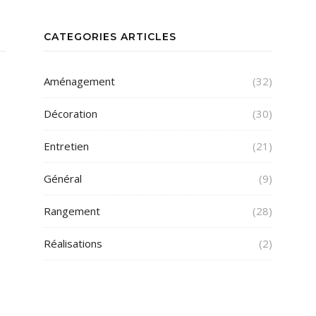
CATEGORIES ARTICLES
Aménagement
(32)
Décoration
(30)
Entretien
(21)
Général
(9)
Rangement
(28)
Réalisations
(2)