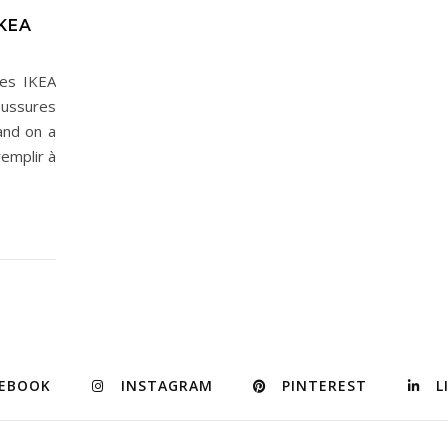
KEA
res IKEA
aussures
and on a
emplir à
CEBOOK
INSTAGRAM
PINTEREST
L