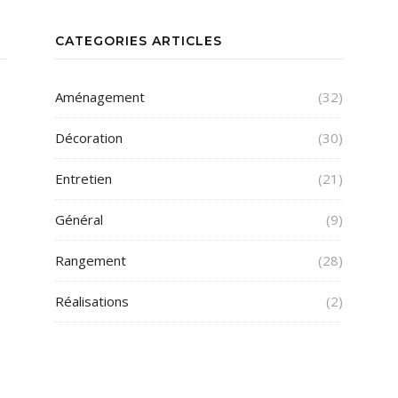
CATEGORIES ARTICLES
Aménagement
(32)
Décoration
(30)
Entretien
(21)
Général
(9)
Rangement
(28)
Réalisations
(2)