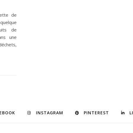
cette de
 quelque
uits de
ans une
déchets,
CEBOOK
INSTAGRAM
PINTEREST
L