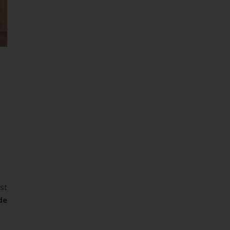
st
de