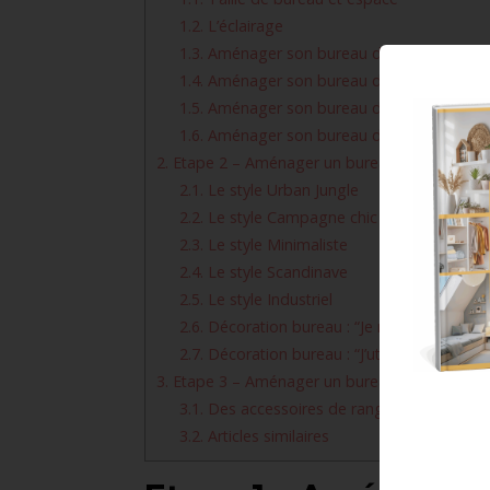
1.2.
L’éclairage
1.3.
Aménager son bureau dans un salon
1.4.
Aménager son bureau dans une chamb
1.5.
Aménager son bureau dans une entrée
1.6.
Aménager son bureau dans un couloir
2.
Etape 2 – Aménager un bureau – Le choix du 
2.1.
Le style Urban Jungle
2.2.
Le style Campagne chic
2.3.
Le style Minimaliste
2.4.
Le style Scandinave
2.5.
Le style Industriel
2.6.
Décoration bureau : “Je me fonds dans 
2.7.
Décoration bureau : “J’utilise du papier 
3.
Etape 3 – Aménager un bureau – Organisati
3.1.
Des accessoires de rangement utiles
3.2.
Articles similaires