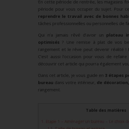
En cette période de rentrée, les magasins fou
période pour vous occuper du sujet. Pour cer
reprendre le travail avec de bonnes hab
tâches professionnelles ou personnelles de fa
Qui n’a jamais rêvé d’avoir un
plateau i
optimisés
? Une remise à plat de vos beso
rangement et le rêve peut devenir réalité !
C’est aussi l’occasion pour vous de refaire
découvrir cet article qui pourra également vou
Dans cet article, je vous guide en
3 étapes po
bureau
dans votre intérieur,
de décoration
rangement.
Table des matières
1.
Etape 1 – Aménager un bureau – Le choix d
1.1.
Taille de bureau et espace