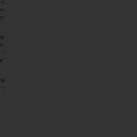
nne
de
es
nt
té
t
?
er
re
de