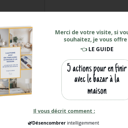
re
Merci de votre visite, si vo
souhaitez, je vous offre 
style et la décoration
👈
LE GUIDE
5 actions pour en finir
avec le bazar à la
le décor”
maison
peint ou de la couleur”
on et rangement
Il vous décrit comment :
🌿
Désencombrer
intelligemment