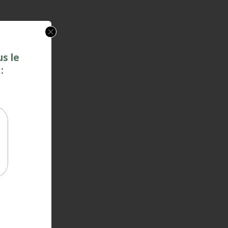
us le
: