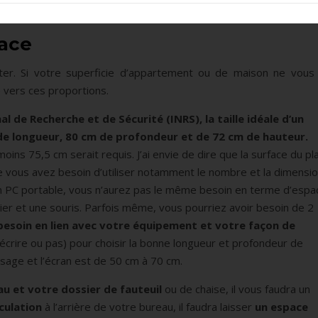
pace
ter. Si votre superficie d’appartement ou de maison ne vous 
 vers ces proportions.
al de Recherche et de Sécurité (INRS), la taille idéale d’un
 de longueur, 80 cm de profondeur et de 72 cm de hauteur.
ns 75,5 cm serait requis. J’ai envie de dire que la surface du pl
ue vous avez besoin d’utiliser notamment le nombre et la dimensi
 un PC portable, vous n’aurez pas le même besoin en terme d’espa
avier et une souris. Parfois même, vous pourriez avoir besoin de 2
 besoin en lien avec votre équipement et votre façon de
 écrire ou pas) pour choisir la bonne longueur et profondeur de
isage et l’écran est de 50 cm à 70 cm.
u et votre dossier de fauteuil
ou de chaise, il vous faudra un
culation
à l’arrière de votre bureau, il faudra laisser
un espace