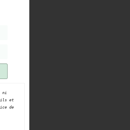
ie
ou
que
re
r
 ni 
ils et 
ice de 
da