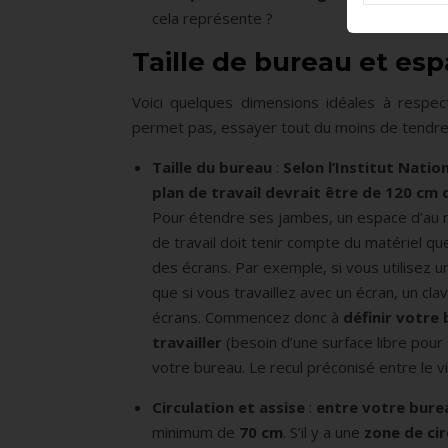
cela représente ?
Taille de bureau et es
Voici quelques dimensions idéales à respec
permet pas, essayer tout du moins de tendre
Taille du bureau
:
Selon l’Institut Nation
plan de travail devrait être de 120 cm
Pour étendre ses jambes, un espace d’au moi
de travail doit tenir compte du matériel q
des écrans. Par exemple, si vous utilisez
que si vous travaillez avec un écran, un cl
écrans. Commencez donc à
définir votre
travailler
(besoin d’une surface libre pour
votre bureau. Le recul préconisé entre le v
Circulation et assise
:
entre votre burea
minimum de
70 cm
. S’il y a une
zone de cir