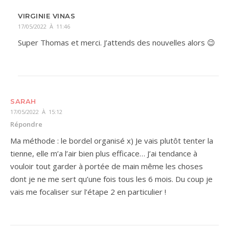
VIRGINIE VINAS
17/05/2022 À 11:46
Super Thomas et merci. J’attends des nouvelles alors 😉
SARAH
17/05/2022 À 15:12
Répondre
Ma méthode : le bordel organisé x) Je vais plutôt tenter la
tienne, elle m’a l’air bien plus efficace… J’ai tendance à
vouloir tout garder à portée de main même les choses
dont je ne me sert qu’une fois tous les 6 mois. Du coup je
vais me focaliser sur l’étape 2 en particulier !