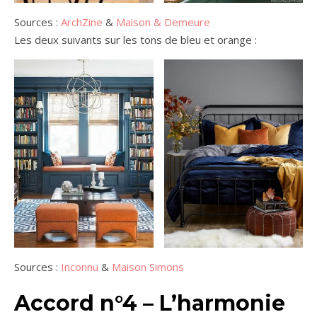
Sources :
ArchZine
&
Maison & Demeure
Les deux suivants sur les tons de bleu et orange :
Sources :
Inconnu
&
Maison Simons
Accord n°4 – L’h
armonie