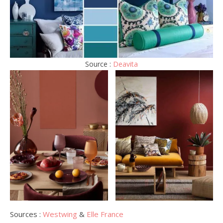
Source :
Deavita
Sources :
Westwing
&
Elle France