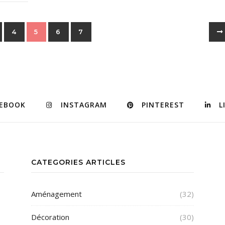
4
5
6
7
CEBOOK
INSTAGRAM
PINTEREST
L
CATEGORIES ARTICLES
Aménagement
(32)
Décoration
(30)