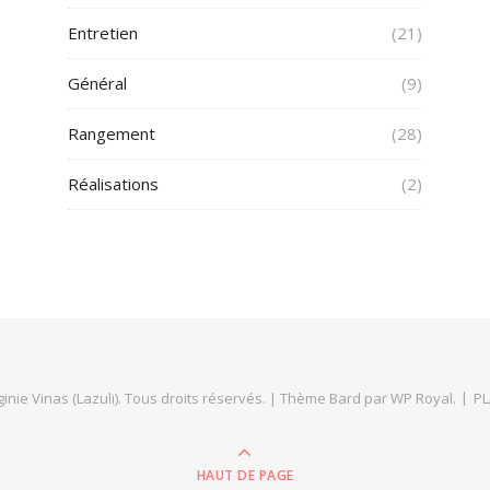
Entretien
(21)
Général
(9)
Rangement
(28)
Réalisations
(2)
inie Vinas (Lazuli). Tous droits réservés. |
Thème Bard par
WP Royal
.
PL
HAUT DE PAGE