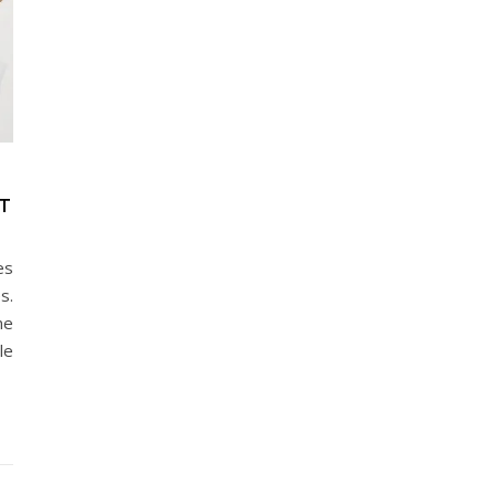
T
es
s.
ne
le